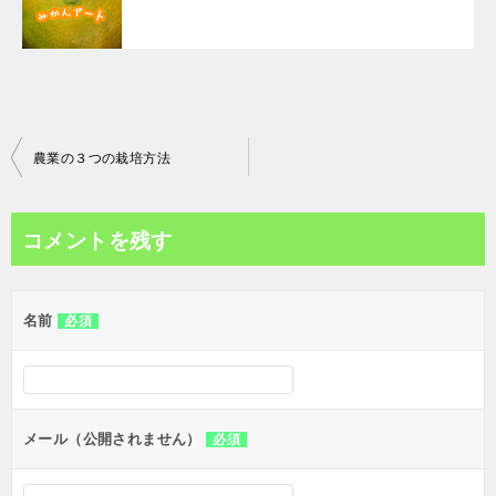
投
農業の３つの栽培方法
稿
ナ
コメントを残す
ビ
ゲ
名前
必須
ー
シ
ョ
ン
メール（公開されません）
必須