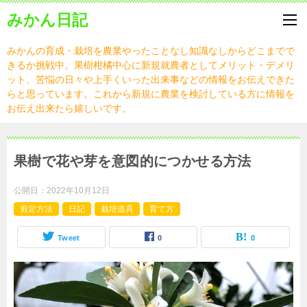
みかん日記
みかんの育成・栽培を農業やったことなし知識なしからどこまでで
きるか挑戦中。果樹柑橘中心に新規就農者としてメリット・デメリ
ット、苦悩の日々や上手くいった出来事などの情報をお伝えできた
らと思っています。これから新規に農業を検討している方に情報を
お伝え出来たら嬉しいです。
果樹で花や芽を意図的につかせる方法
公開日：
2022年10月12日
剪定方法
日記
栽培道具
育て方
Tweet
0
0