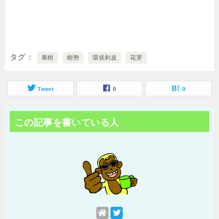
タグ
果樹
樹勢
環状剥皮
花芽
Tweet
0
0
この記事を書いている人